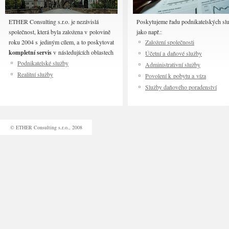
ETHER Consulting s.r.o. je nezávislá
Poskytujeme řadu podnikatelských slu
společnost, která byla založena v polovině
jako např.:
roku 2004 s jediným cílem, a to poskytovat
Založení společnosti
kompletní servis
v následujících oblastech
Účetní a daňové služby
Podnikatelské služby
Administrativní služby
Realitní služby
Povolení k pobytu a víza
Služby daňového poradenství
© ETHER Consulting s.r.o., 2008