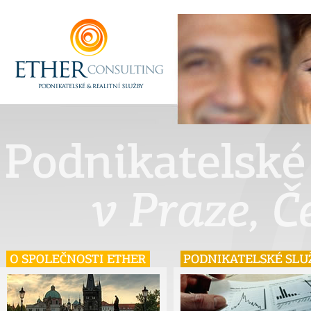
Podnikatelské 
Praze, Če
O SPOLEČNOSTI ETHER
PODNIKATELSKÉ SLUŽ